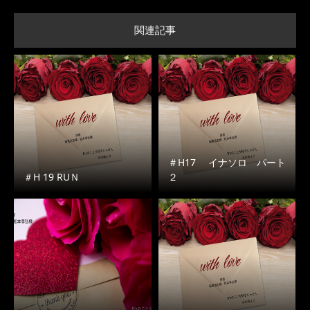
関連記事
＃H17 イナソロ パート
＃H 19 RUＮ
２