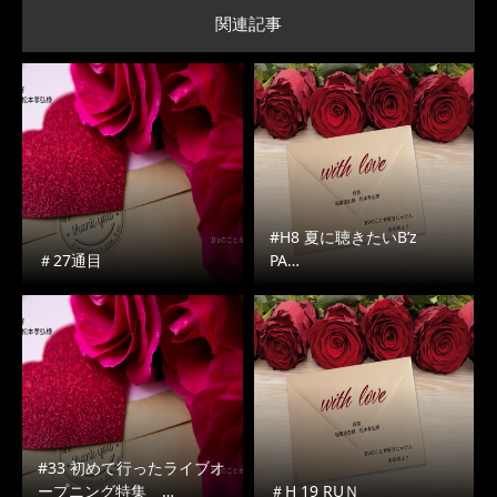
関連記事
#H8 夏に聴きたいB’z
＃27通目
PA…
#33 初めて行ったライブオ
ープニング特集 …
＃H 19 RUＮ