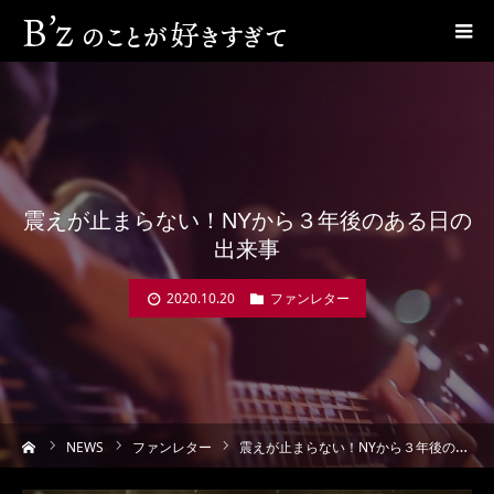
震えが止まらない！NYから３年後のある日の
出来事
2020.10.20
ファンレター
ーム
NEWS
ファンレター
震えが止まらない！NYから３年後のある日の出来事