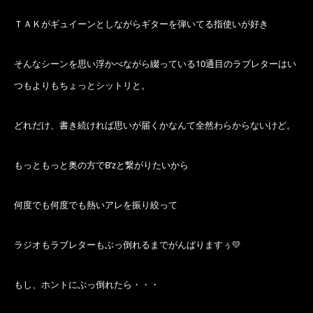
ＴＡＫがギュイーンとしながら
ギターを弾いてる指使いが好き
そんなシーンを思い浮かべながら
綴っている10通目のラブレターはい
つもよりも
ちょっとシットリと。
どれだけ、書き続ければ思いが届くかなんて
全然わらからないけど。
もっともっと奥の方でB’zと繋がりたいから
何度でも何度でも熱いアレを振り絞って
ラジオもラブレターもぶっ倒れるまでがんばりますぅ
💛
もし、ホントにぶっ倒れたら・・・