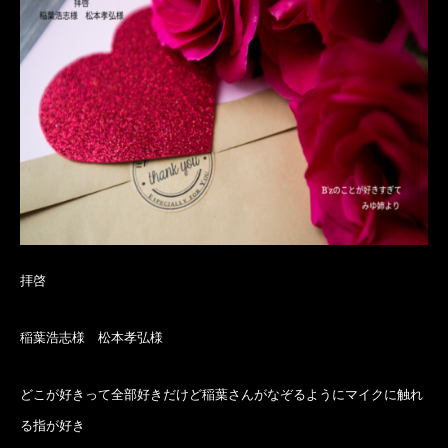
拝啓
稲葉浩志様 松本孝弘様
どこが好きって全部好きだけど
稲葉さんがなぞるようにマイクに
触れ
る指が好き